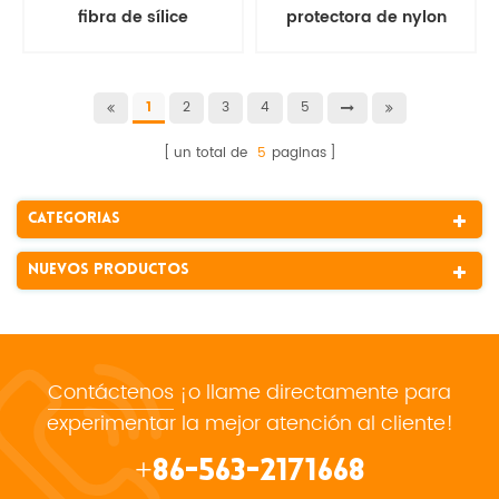
fibra de sílice
protectora de nylon
multifilamento de alta
tenacidad
2
3
4
5
1
un total de
5
paginas
Categorias
Nuevos Productos
Contáctenos
¡o llame directamente para
experimentar la mejor atención al cliente!
+86-563-2171668