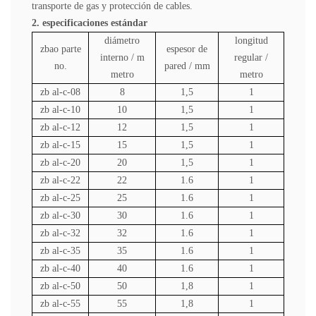
transporte de gas y protección de cables.
2. especificaciones estándar
diámetro
longitud
zbao
parte
espesor de
interno / m
regular /
no.
pared / mm
metro
metro
zb
al-c-08
8
1,5
1
zb
al-c-10
10
1,5
1
zb
al-c-12
12
1,5
1
zb
al-c-15
15
1,5
1
zb
al-c-20
20
1,5
1
zb
al-c-22
22
1.6
1
zb
al-c-25
25
1.6
1
zb
al-c-30
30
1.6
1
zb
al-c-32
32
1.6
1
zb
al-c-35
35
1.6
1
zb
al-c-40
40
1.6
1
zb
al-c-50
50
1,8
1
zb
al-c-55
55
1,8
1