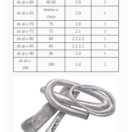
zb
al-c-60
60 60
2,0
1
sesenta y
zb
al-c-65
2,0
1
cinco
zb
al-c-70
70
2,0
1
zb
al-c-75
75
2.1
1
zb
al-c-80
80
2.2 2.2
1
zb
al-c-85
85
2.2 2.2
1
zb
al-c-90
90
2,4
1
zb
al-c-
100
2,4
1
100