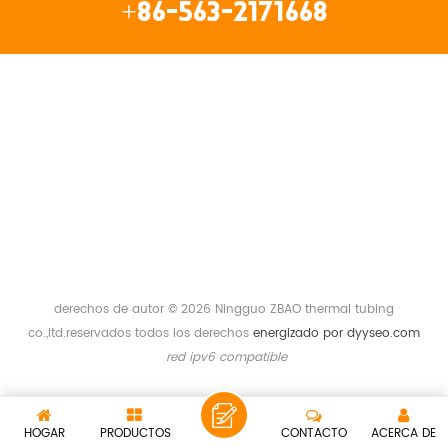
+86-563-2171668
ENLACES
ETIQUETAS CALIENTES
PRODUCTOS
BOLETIN INFORMATIVO
derechos de autor © 2026 Ningguo ZBAO thermal tubing
co.,ltd.reservados todos los derechos
energizado por
dyyseo.com
red ipv6 compatible
HOGAR
PRODUCTOS
CONTACTO
ACERCA DE