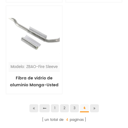
temperaturas
de vidrio
Modelo: ZBAO-Fire Sleeve
Fibra de vidrio de
aluminio Manga-Usted
devanado
1
2
3
4
un total de
4
paginas