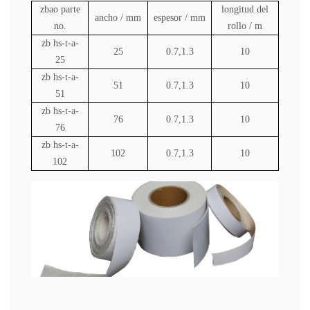
zbao
parte
longitud del
ancho / mm
espesor / mm
no.
rollo / m
zb
hs-t-a-
25
0.7,1.3
10
25
zb
hs-t-a-
51
0.7,1.3
10
51
zb
hs-t-a-
76
0.7,1.3
10
76
zb
hs-t-a-
102
0.7,1.3
10
102