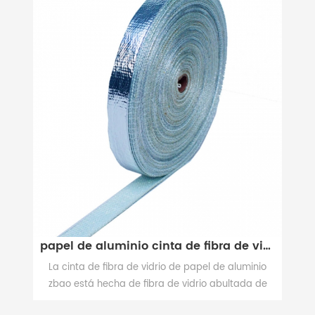
papel de aluminio cinta de fibra de vidrio
de
La cinta de fibra de vidrio de papel de aluminio
 y
zbao está hecha de fibra de vidrio abultada de
e
grado e con papel de aluminio.Tiene una excelente
p
VER MÁS