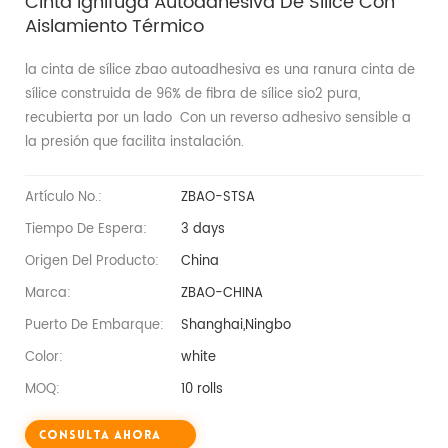
Cinta Ignífuga Autoadhesiva De Sílice Con
Aislamiento Térmico
la cinta de sílice zbao autoadhesiva es una ranura cinta de
sílice construida de 96% de fibra de sílice sio2 pura,
recubierta por un lado Con un reverso adhesivo sensible a
la presión que facilita instalación.
Artículo No.:
ZBAO-STSA
Tiempo De Espera:
3 days
Origen Del Producto:
China
Marca:
ZBAO-CHINA
Puerto De Embarque:
Shanghai,Ningbo
Color:
white
MOQ:
10 rolls
Consulta Ahora