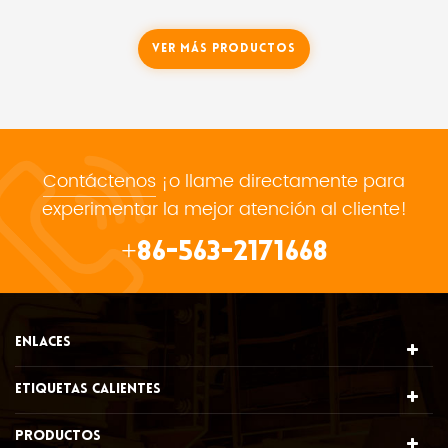
es,
reflectividad al calor y a los rayos.Protege del
r
n
calor radiante al reflejar el 90% del calor que entra
en contacto con su superficie.
Ver Más Productos
Contáctenos
¡o llame directamente para
experimentar la mejor atención al cliente!
+86-563-2171668
ENLACES
ETIQUETAS CALIENTES
PRODUCTOS