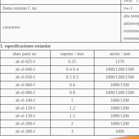
1650 ° c
llama resistan
C
mi
vw-1
alta tent
antienve
caracteres
resistent
resistent
3. especificaciones estándar
zbao
parte no.
espesor / mm
ancho / mm
zb
sf-025-f
0.25
1270
zb
sf-040-f
0.4 0.4
1000/1200/1500
zb
sf-050-f
0.5 0.5
1000/1200/1500
zb
sf-060-f
0.6
1000/1500
zb
sf-080-f
0.8
1000/1200/1500
zb
sf-100-f
1
1000/1200
zb
sf-120-f
1,2
1000/1200
zb
sf-150-f
1,5
1000/1200
zb
sf-200-f
2
1000/1200
zb
sf-300-f
3
1000