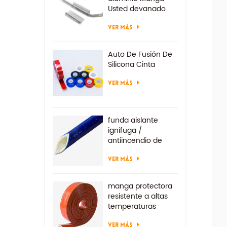
Usted devanado
VER MÁS
Auto De Fusión De
Silicona Cinta
VER MÁS
funda aislante
ignífuga /
antiincendio de
fibra de vidrio
VER MÁS
manga protectora
resistente a altas
temperaturas
VER MÁS