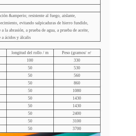
ación &amperio; resistente al fuego, aislante,
jecimiento, evitando salpicaduras de hierro fundido,
e a la abrasión, a prueba de agua, a prueba de aceite,
e a ácidos y álcalis
longitud del rollo / m
Peso (gramos/
㎡
100
330
50
530
50
560
50
860
50
1080
50
1430
50
1430
50
2400
50
3100
50
3700